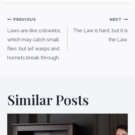
PREVIOUS
NEXT
Laws are like cobwebs,
The Law is hard, but it is
which may catch small
the Law.
flies, but let wasps and
hornets break through.
Similar Posts